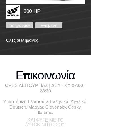
300 HP
Προηγούμενη
Επόμενη
Όλες οι Μηχανές
Επικοινωνία
ΩΡΕΣ ΛΕΙΤΟΥΡΓΙΑΣ | ΔΕΥ - ΚΥ 07:00 -
23:30
Υποστήριξη Γλωσσών: Ελληνικά, Αγγλικά,
Deutsch, Magyar, Slovensky, Česky,
Italiano.
ΚΑΙ ΦΥΓΕ ΜΕ ΤΟ
ΑΥΤΟΚΙΝΗΤΟ ΣΟΥ!