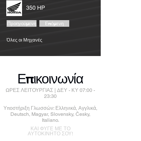
350 HP
Προηγούμενη
Επόμενη
Όλες οι Μηχανές
Επικοινωνία
ΩΡΕΣ ΛΕΙΤΟΥΡΓΙΑΣ | ΔΕΥ - ΚΥ 07:00 -
23:30
Υποστήριξη Γλωσσών: Ελληνικά, Αγγλικά,
Deutsch, Magyar, Slovensky, Česky,
Italiano.
ΚΑΙ ΦΥΓΕ ΜΕ ΤΟ
ΑΥΤΟΚΙΝΗΤΟ ΣΟΥ!