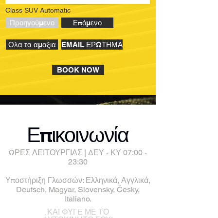
Class SUV Automatic
Προηγούμενο
Επόμενο
Ολα τα αμαξια
EMAIL ΕΡΩΤΗΜΑ
BOOK NOW
Επικοινωνία
ΩΡΕΣ ΛΕΙΤΟΥΡΓΙΑΣ | ΔΕΥ - ΚΥ 07:00 -
23:30
Υποστήριξη Γλωσσών: Ελληνικά, Αγγλικά,
Deutsch, Magyar, Slovensky, Česky,
Italiano.
ΚΑΙ ΦΥΓΕ ΜΕ ΤΟ