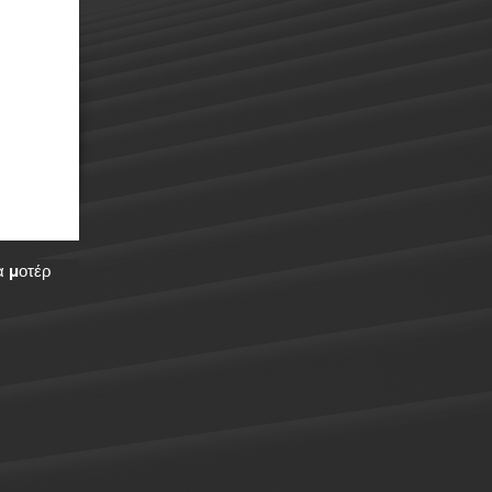
α μοτέρ