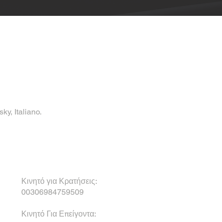
y, Italiano.
Κινητό για Κρατήσεις:
00306984759509
Κινητό Για Επείγοντα: