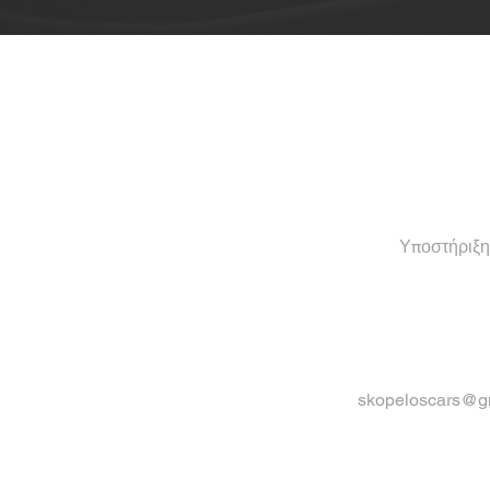
Υποστήριξη 
skopeloscars@g