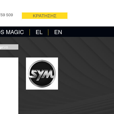
ΝΟ
ΦΟΡΜΑ
759 509
ΚΡΑΤΗΣΗΣ
S MAGIC
EL
EN
μενο