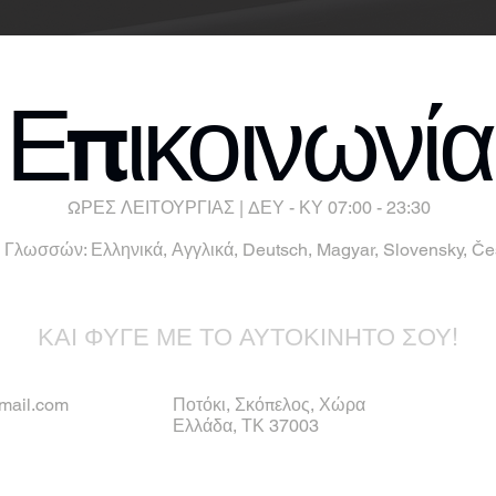
Επικοινωνία
ΩΡΕΣ ΛΕΙΤΟΥΡΓΙΑΣ | ΔΕΥ - ΚΥ 07:00 - 23:30
Γλωσσών: Ελληνικά, Αγγλικά, Deutsch, Magyar, Slovensky, Česk
ΚΑΙ ΦΥΓΕ ΜΕ ΤΟ ΑΥΤΟΚΙΝΗΤΟ ΣΟΥ!
mail.com
Ποτόκι, Σκόπελος, Χώρα
Ελλάδα, ΤΚ 37003